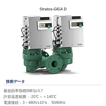
Stratos-GIGA D
技術データ
最低効率指標(MEI)≧0.7
許容温度範囲：-20℃～＋140℃
電源接続：3～480V±10％、50/60Hz