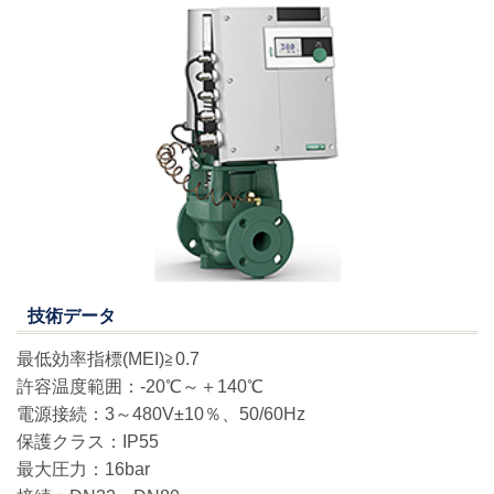
技術データ
最低効率指標(MEI)≧0.7
許容温度範囲：-20℃～＋140℃
電源接続：3～480V±10％、50/60Hz
保護クラス：IP55
最大圧力：16bar