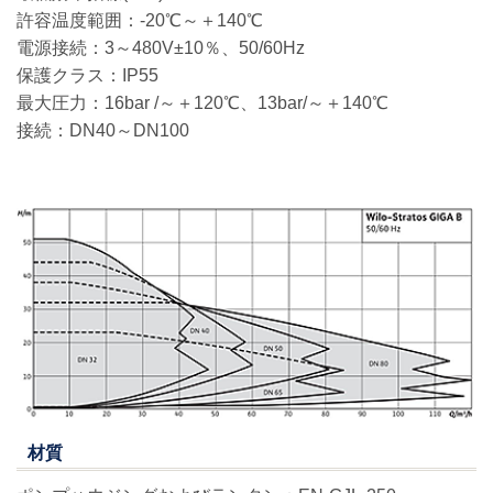
許容温度範囲：-20℃～＋140℃
電源接続：3～480V±10％、50/60Hz
保護クラス：IP55
最大圧力：16bar /～＋120℃、
13bar/～＋140℃
接続：DN40～DN100
材質