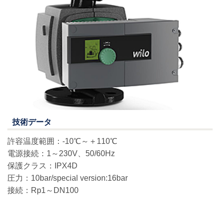
技術データ
許容温度範囲：-10℃～＋110℃
電源接続：1～230V、50/60Hz
保護クラス：IPX4D
圧力：10bar/special version:16bar
接続：Rp1～DN100