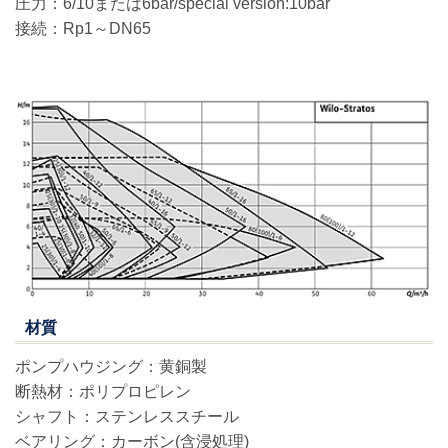
圧力：6/10または6bar/special version:10bar
接続：Rp1～DN65
材質
ポンプハウジング：黄銅製
断熱材：ポリプロピレン
シャフト：ステンレススチール
ベアリング：カーボン(含浸処理)